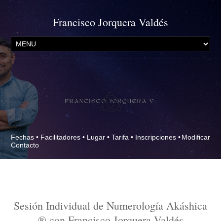
Francisco Jorquera Valdés
Fechas
•
Facilitadores
•
Lugar
•
Tarifa
•
Inscripciones
•
Modificar
Contacto
Sesión Individual de Numerología Akáshica
® con Francisco Jorquera Valdés