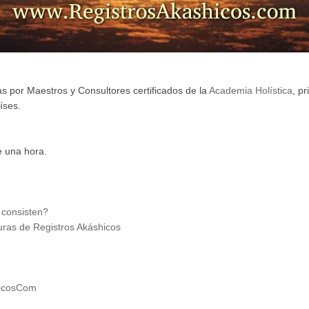
s por Maestros y Consultores certificados de la
Academia Holística
, pr
íses.
e una hora.
 consisten?
uras de Registros Akáshicos
hicosCom