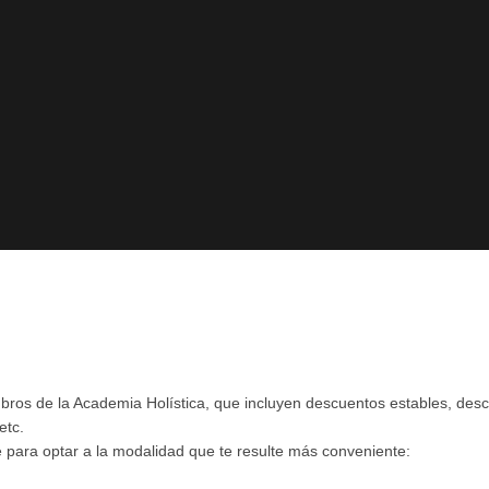
ros de la Academia Holística, que incluyen descuentos estables, desc
etc.
para optar a la modalidad que te resulte más conveniente: