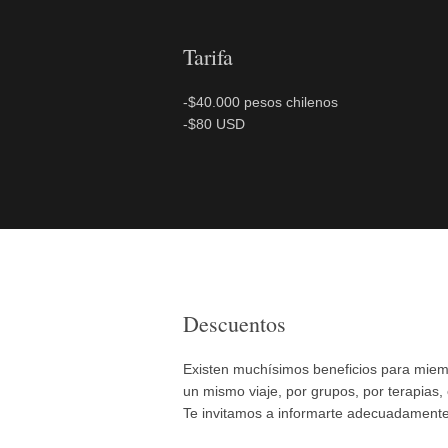
Tarifa
-$40.000 pesos chilenos
-$80 USD
Descuentos
Existen muchísimos beneficios para miemb
un mismo viaje, por grupos, por terapias, 
Te invitamos a informarte adecuadamente 