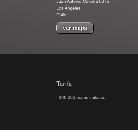
Juan Antonio Coloma 0375
Los Ángeles
Chile
Tarifa
- $40.000 pesos chilenos