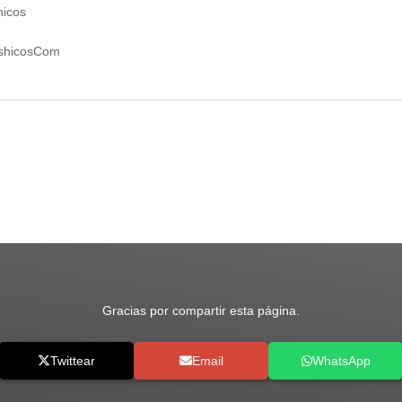
hicos
ashicosCom
Gracias por compartir esta página.
Twittear
Email
WhatsApp