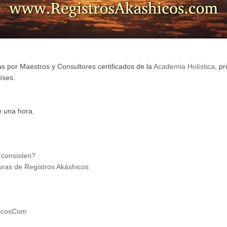
s por Maestros y Consultores certificados de la
Academia Holística
, pr
íses.
e una hora.
 consisten?
uras de Registros Akáshicos
hicosCom