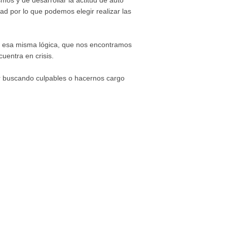
os y de desarrollar la actitud de auto
ad por lo que podemos elegir realizar las
jo esa misma lógica, que nos encontramos
uentra en crisis.
r buscando culpables o hacernos cargo