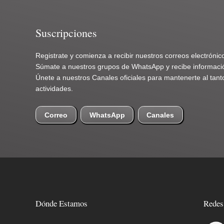
Suscripciones
Registrate y comienza a recibir nuestros correos electrónic
Súmate a nuestros grupos de WhatsApp y recibe informació
Únete a nuestros Canales oficiales para mantenerte al ta
actividades.
Canales
Correo
WhatsApp
Dónde Estamos
Redes