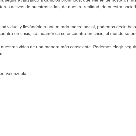
tirá seguir avanzando a cambios profundos, que vienen de nosotros mism
tores activos de nuestras vidas, de nuestra realidad, de nuestra socied
ndividual y llevándolo a una mirada macro social, podemos decir, ba
uentra en crisis, Latinoamérica se encuentra en crisis, el mundo se enc
os nuestras vidas de una manera más consciente. Podemos elegir segui
or.
és Valenzuela