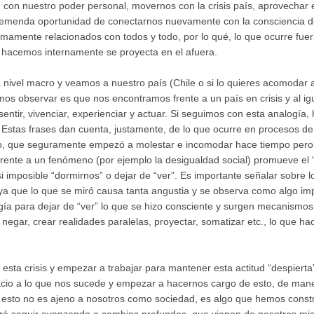
s, con nuestro poder personal, movernos con la crisis país, aprovechar
emenda oportunidad de conectarnos nuevamente con la consciencia de 
amente relacionados con todos y todo, por lo qué, lo que ocurre fuera 
 hacemos internamente se proyecta en el afuera.
ivel macro y veamos a nuestro país (Chile o si lo quieres acomodar a 
s observar es que nos encontramos frente a un país en crisis y al ig
entir, vivenciar, experienciar y actuar. Si seguimos con esta analogía,
”. Estas frases dan cuenta, justamente, de lo que ocurre en procesos 
o, que seguramente empezó a molestar e incomodar hace tiempo pero 
frente a un fenómeno (por ejemplo la desigualdad social) promueve el 
i imposible “dormirnos” o dejar de “ver”. Es importante señalar sobre lo
a que lo que se miró causa tanta angustia y se observa como algo imp
ía para dejar de “ver” lo que se hizo consciente y surgen mecanismo
negar, crear realidades paralelas, proyectar, somatizar etc., lo que ha
esta crisis y empezar a trabajar para mantener esta actitud “despiert
cio a lo que nos sucede y empezar a hacernos cargo de esto, de man
esto no es ajeno a nosotros como sociedad, es algo que hemos constru