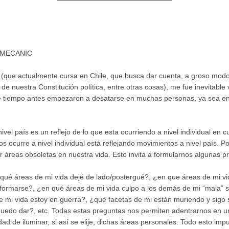
GEMECANIC
que actualmente cursa en Chile, que busca dar cuenta, a groso modo,
 nuestra Constitución política, entre otras cosas), me fue inevitable vi
ue tiempo antes empezaron a desatarse en muchas personas, ya sea en 
nivel país es un reflejo de lo que esta ocurriendo a nivel individual e
nos ocurre a nivel individual está reflejando movimientos a nivel país. Po
r áreas obsoletas en nuestra vida. Esto invita a formularnos algunas 
¿qué áreas de mi vida dejé de lado/postergué?, ¿en que áreas de mi 
sformarse?, ¿en qué áreas de mi vida culpo a los demás de mi “mala” 
 mi vida estoy en guerra?, ¿qué facetas de mi están muriendo y sigo 
uedo dar?, etc. Todas estas preguntas nos permiten adentrarnos en un
ad de iluminar, si así se elije, dichas áreas personales. Todo esto imp