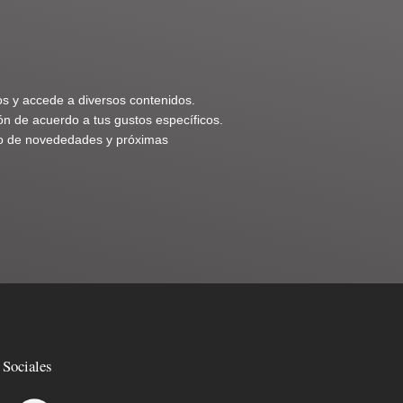
os y accede a diversos contenidos.
n de acuerdo a tus gustos específicos.
nto de novededades y próximas
 Sociales