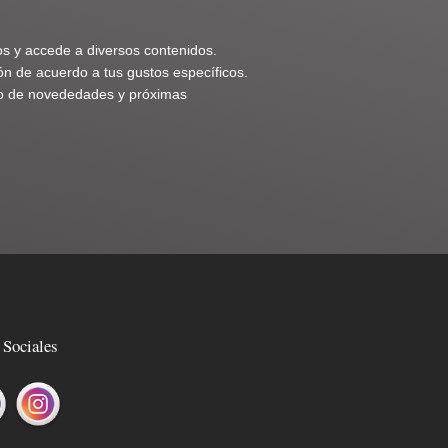
os y accede a diversos contenidos.
n de acuerdo a tus gustos específicos.
nto de novededades y próximas
 Sociales